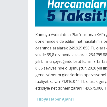
Kamuyu Aydınlatma Platformuna (KAP) ya
döneminde elde edilen net hasılatımız bi
oranında azalarak 249.929.658 TL olarak
yüzde 35,8 oranında azalarak 234.795.885
yılı birinci çeyreğinde brüt karımız 15.1
6,06 seviyesinde oluşmuştur. 2026 yılı il
genel yönetim giderlerinin operasyonel 
faaliyet zararı 71.916.044 TL olarak ger
etkisiyle net dönem zararı 149.675.006 TL
Hibya Haber Ajansı